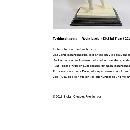
Tschinschapura Resin;Lack / (33x83x33)cm / 201
Tschinschapura das Reich davor:
Das Land Tschinschapura liegt angeblich vor dem Denke
Die Kunde von der Existenz Tschinschapuras drang erstma
Fünf Forscher wurden ausgeschickt um nach Tschinschapu
Prozesse, die unsere Entscheidungen steuern noch bevor
Libet. Gläubige behaupten vor jeder Entscheidung mit ih
© 2019 Stefan Giesbert Fromberger